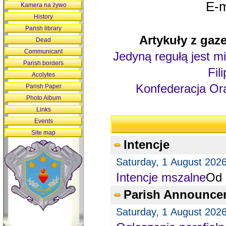
E-m
Kamera na żywo
History
Parish library
Artykuły z gaze
Dead
Communicant
Jedyną regułą jest mi
Parish borders
Fil
Acolytes
Konfederacja Ora
Parish Paper
Photo Album
Links
Events
Site map
Intencje
Saturday, 1 August 202
Intencje mszalne
Od 
Parish Announce
Saturday, 1 August 202