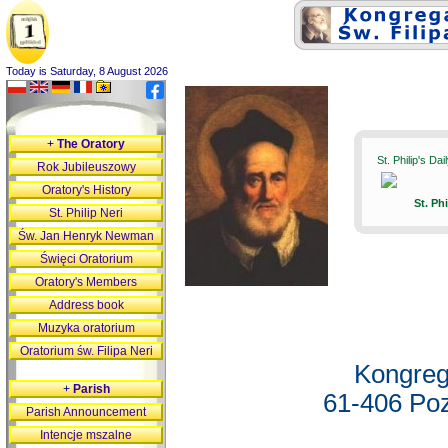
Today is Saturday, 8 August 2026
+
The Oratory
St. Philip's Da
Rok Jubileuszowy
Oratory's History
St. Ph
St. Philip Neri
Św. Jan Henryk Newman
Święci Oratorium
Oratory's Members
Address book
Muzyka oratorium
Oratorium św. Filipa Neri
Kongreg
+
Parish
61-406 Poz
Parish Announcement
Intencje mszalne