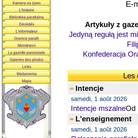
E-m
Kamera na żywo
L'histoire
Biblioteka parafialna
Artykuły z gaze
Décédés
L'informateur
Jedyną regułą jest mi
Granice parafii
Fil
Ministranci
Konfederacja Ora
La gazette paroissiale
Galeries des photos
Links
Wydarzenia
Les 
Mapa
Intencje
samedi, 1 août 2026
Intencje mszalne
Od 
L'enseignement
samedi, 1 août 2026