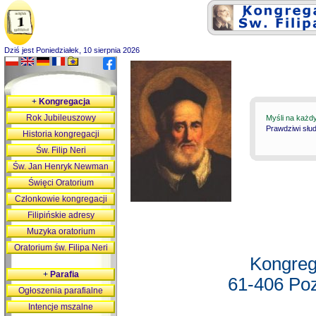
Dziś jest Poniedziałek, 10 sierpnia 2026
+
Kongregacja
Rok Jubileuszowy
Myśli na każd
Prawdziwi słu
Historia kongregacji
Św. Filip Neri
Św. Jan Henryk Newman
Święci Oratorium
Członkowie kongregacji
Filipińskie adresy
Muzyka oratorium
Oratorium św. Filipa Neri
Kongreg
+
Parafia
61-406 Poz
Ogłoszenia parafialne
Intencje mszalne