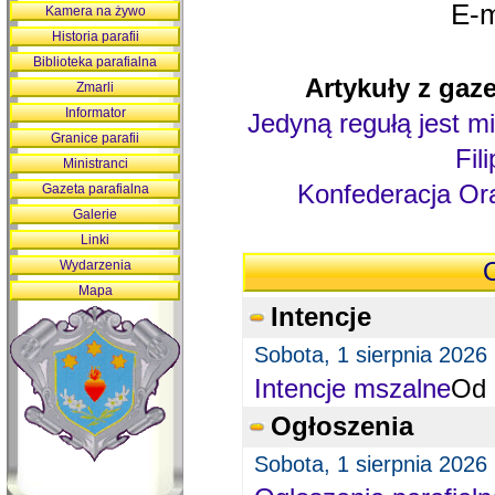
E-m
Kamera na żywo
Historia parafii
Biblioteka parafialna
Artykuły z gaze
Zmarli
Informator
Jedyną regułą jest mi
Granice parafii
Fil
Ministranci
Konfederacja Ora
Gazeta parafialna
Galerie
Linki
Wydarzenia
O
Mapa
Intencje
Sobota, 1 sierpnia 2026
Intencje mszalne
Od 
Ogłoszenia
Sobota, 1 sierpnia 2026