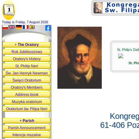
Today is Friday, 7 August 2026
+
The Oratory
St. Philip's Da
Rok Jubileuszowy
Oratory's History
St. Ph
St. Philip Neri
Św. Jan Henryk Newman
Święci Oratorium
Oratory's Members
Address book
Muzyka oratorium
Oratorium św. Filipa Neri
Kongreg
+
Parish
61-406 Poz
Parish Announcement
Intencje mszalne