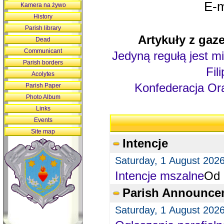
E-m
Kamera na żywo
History
Parish library
Artykuły z gaze
Dead
Communicant
Jedyną regułą jest mi
Parish borders
Fil
Acolytes
Konfederacja Ora
Parish Paper
Photo Album
Links
Events
Site map
Intencje
Saturday, 1 August 202
Intencje mszalne
Od 
Parish Announce
Saturday, 1 August 202