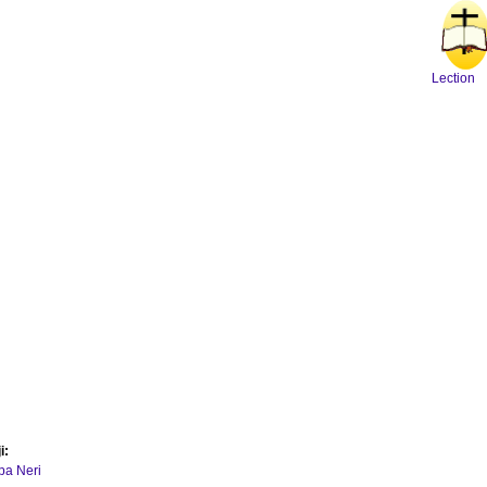
Lection
i:
ipa Neri