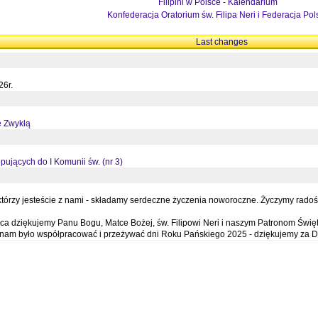
Filipini w Polsce - Kalendarium
Konfederacja Oratorium św. Filipa Neri i Federacja Pol
Last changes
26r.
ę Zwykłą
pujących do I Komunii św. (nr 3)
órzy jesteście z nami - składamy serdeczne życzenia noworoczne. Życzymy radości,
a dziękujemy Panu Bogu, Matce Bożej, św. Filipowi Neri i naszym Patronom Święt
e nam było współpracować i przeżywać dni Roku Pańskiego 2025 - dziękujemy za D