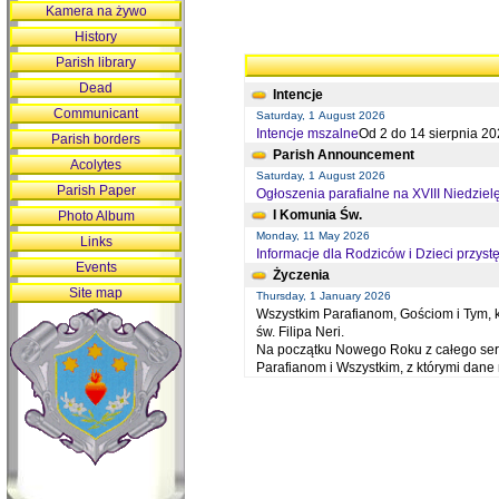
Kamera na żywo
History
Parish library
Dead
Intencje
Communicant
Saturday, 1 August 2026
Intencje mszalne
Od 2 do 14 sierpnia 20
Parish borders
Parish Announcement
Acolytes
Saturday, 1 August 2026
Parish Paper
Ogłoszenia parafialne na XVIII Niedziel
I Komunia Św.
Photo Album
Monday, 11 May 2026
Links
Informacje dla Rodziców i Dzieci przystę
Events
Życzenia
Site map
Thursday, 1 January 2026
Wszystkim Parafianom, Gościom i Tym, kt
św. Filipa Neri.
Na początku Nowego Roku z całego serc
Parafianom i Wszystkim, z którymi dan