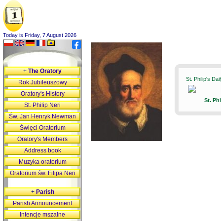
Today is Friday, 7 August 2026
+
The Oratory
St. Philip's Da
Rok Jubileuszowy
Oratory's History
St. Ph
St. Philip Neri
Św. Jan Henryk Newman
Święci Oratorium
Oratory's Members
Address book
Muzyka oratorium
Oratorium św. Filipa Neri
+
Parish
Parish Announcement
Intencje mszalne