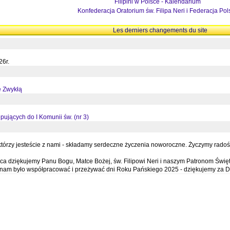
Filipini w Polsce - Kalendarium
Konfederacja Oratorium św. Filipa Neri i Federacja Pol
Les derniers changements du site
26r.
ę Zwykłą
pujących do I Komunii św. (nr 3)
órzy jesteście z nami - składamy serdeczne życzenia noworoczne. Życzymy radości,
a dziękujemy Panu Bogu, Matce Bożej, św. Filipowi Neri i naszym Patronom Święt
e nam było współpracować i przeżywać dni Roku Pańskiego 2025 - dziękujemy za D