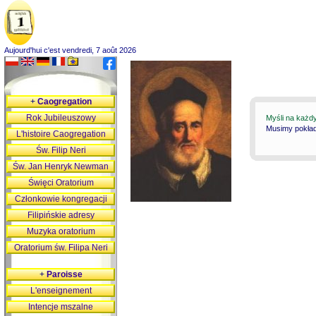
Aujourd'hui c'est vendredi, 7 août 2026
+
Caogregation
Rok Jubileuszowy
Myśli na każd
Musimy pokłada
L'histoire Caogregation
Św. Filip Neri
Św. Jan Henryk Newman
Święci Oratorium
Członkowie kongregacji
Filipińskie adresy
Muzyka oratorium
Oratorium św. Filipa Neri
+
Paroisse
L'enseignement
Intencje mszalne