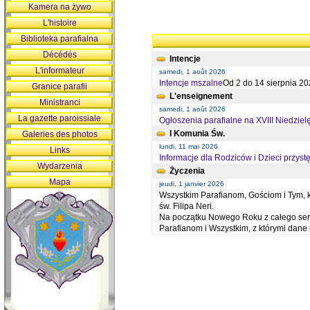
Kamera na żywo
L'histoire
Biblioteka parafialna
Décédés
Intencje
L'informateur
samedi, 1 août 2026
Intencje mszalne
Od 2 do 14 sierpnia 20
Granice parafii
L'enseignement
Ministranci
samedi, 1 août 2026
La gazette paroissiale
Ogłoszenia parafialne na XVIII Niedziel
I Komunia Św.
Galeries des photos
lundi, 11 mai 2026
Links
Informacje dla Rodziców i Dzieci przystę
Wydarzenia
Życzenia
Mapa
jeudi, 1 janvier 2026
Wszystkim Parafianom, Gościom i Tym, kt
św. Filipa Neri.
Na początku Nowego Roku z całego serc
Parafianom i Wszystkim, z którymi dan