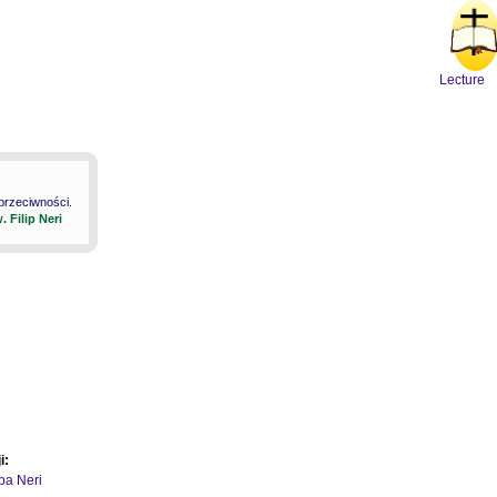
Lecture
 przeciwności.
. Filip Neri
i:
ipa Neri