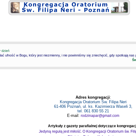
y dzień
ć ufność w Bogu, który jest niezmienny, i nie powinniśmy się zniechęcić, gdy spotkają nas
Św
Adres kongregacji
:
Kongregacja Oratorium Św. Filipa Neri
61-406 Poznań, ul. ks. Kazimierza Waseli 3,
tel. 061 830 55 21
E-mail:
rodzinapar@gmail.com
Artykuły z gazety parafialnej dotyczące kongregacj
Jedyną regułą jest miłość. O Kongregacji Oratorium św. Fil