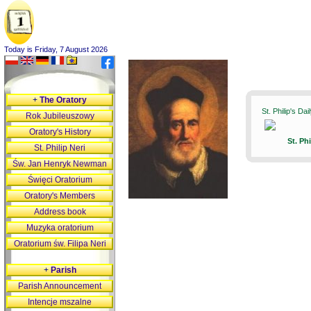
Today is Friday, 7 August 2026
+
The Oratory
St. Philip's Da
Rok Jubileuszowy
Oratory's History
St. Ph
St. Philip Neri
Św. Jan Henryk Newman
Święci Oratorium
Oratory's Members
Address book
Muzyka oratorium
Oratorium św. Filipa Neri
+
Parish
Parish Announcement
Intencje mszalne