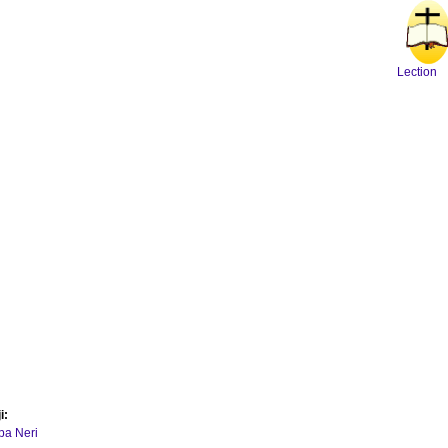
Lection
i:
ipa Neri