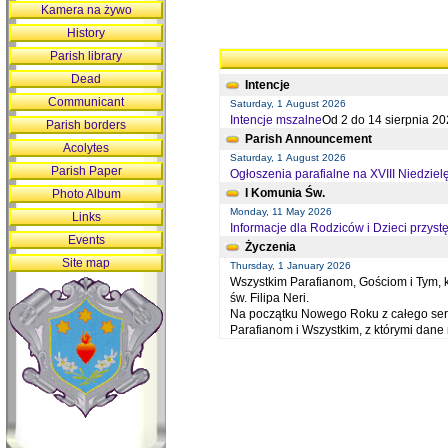
Kamera na żywo
History
Parish library
Dead
Intencje
Communicant
Saturday, 1 August 2026
Intencje mszalne
Od 2 do 14 sierpnia 20
Parish borders
Parish Announcement
Acolytes
Saturday, 1 August 2026
Parish Paper
Ogłoszenia parafialne na XVIII Niedziel
I Komunia Św.
Photo Album
Monday, 11 May 2026
Links
Informacje dla Rodziców i Dzieci przystę
Events
Życzenia
Site map
Thursday, 1 January 2026
Wszystkim Parafianom, Gościom i Tym, kt
św. Filipa Neri.
Na początku Nowego Roku z całego serc
Parafianom i Wszystkim, z którymi dan