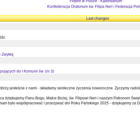
Filipini w Polsce - Kalendarium
Konfederacja Oratorium św. Filipa Neri i Federacja Pol
Last changes
26r.
ę Zwykłą
pujących do I Komunii św. (nr 3)
órzy jesteście z nami - składamy serdeczne życzenia noworoczne. Życzymy radości,
a dziękujemy Panu Bogu, Matce Bożej, św. Filipowi Neri i naszym Patronom Święt
e nam było współpracować i przeżywać dni Roku Pańskiego 2025 - dziękujemy za D