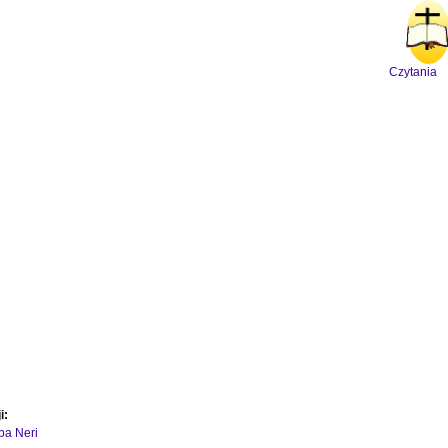
Czytania
i:
ipa Neri