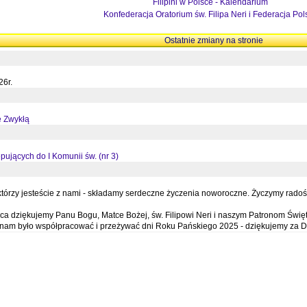
Filipini w Polsce - Kalendarium
Konfederacja Oratorium św. Filipa Neri i Federacja Pol
Ostatnie zmiany na stronie
26r.
ę Zwykłą
pujących do I Komunii św. (nr 3)
órzy jesteście z nami - składamy serdeczne życzenia noworoczne. Życzymy radości,
a dziękujemy Panu Bogu, Matce Bożej, św. Filipowi Neri i naszym Patronom Święt
e nam było współpracować i przeżywać dni Roku Pańskiego 2025 - dziękujemy za D