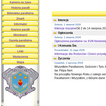
Kamera na żywo
Historia parafii
Biblioteka parafialna
Zmarli
Intencje
Informator
Sobota, 1 sierpnia 2026
Intencje mszalne
Od 2 do 14 sierpnia 20
Granice parafii
Ogłoszenia
Ministranci
Sobota, 1 sierpnia 2026
Gazeta parafialna
Ogłoszenia parafialne na XVIII Niedziel
I Komunia Św.
Galerie
Poniedziałek, 11 maja 2026
Linki
Informacje dla Rodziców i Dzieci przystę
Wydarzenia
Życzenia
Mapa
Czwartek, 1 stycznia 2026
Wszystkim Parafianom, Gościom i Tym, kt
św. Filipa Neri.
Na początku Nowego Roku z całego serc
Parafianom i Wszystkim, z którymi dan