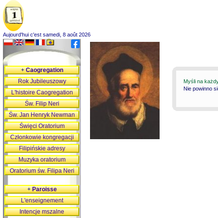
Aujourd'hui c'est samedi, 8 août 2026
+
Caogregation
Rok Jubileuszowy
Myśli na każd
Nie powinno s
L'histoire Caogregation
Św. Filip Neri
Św. Jan Henryk Newman
Święci Oratorium
Członkowie kongregacji
Filipińskie adresy
Muzyka oratorium
Oratorium św. Filipa Neri
+
Paroisse
L'enseignement
Intencje mszalne