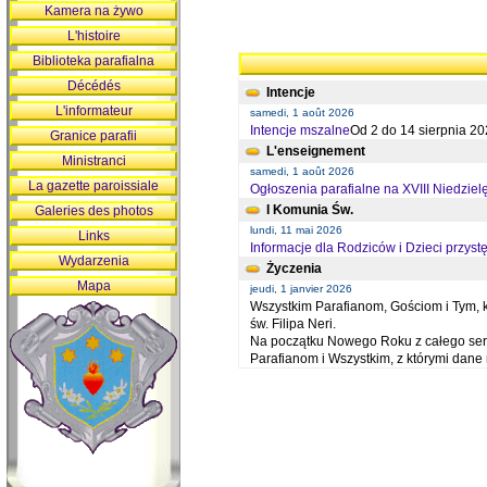
Kamera na żywo
L'histoire
Biblioteka parafialna
Décédés
Intencje
L'informateur
samedi, 1 août 2026
Intencje mszalne
Od 2 do 14 sierpnia 20
Granice parafii
L'enseignement
Ministranci
samedi, 1 août 2026
La gazette paroissiale
Ogłoszenia parafialne na XVIII Niedziel
I Komunia Św.
Galeries des photos
lundi, 11 mai 2026
Links
Informacje dla Rodziców i Dzieci przystę
Wydarzenia
Życzenia
Mapa
jeudi, 1 janvier 2026
Wszystkim Parafianom, Gościom i Tym, kt
św. Filipa Neri.
Na początku Nowego Roku z całego serc
Parafianom i Wszystkim, z którymi dan