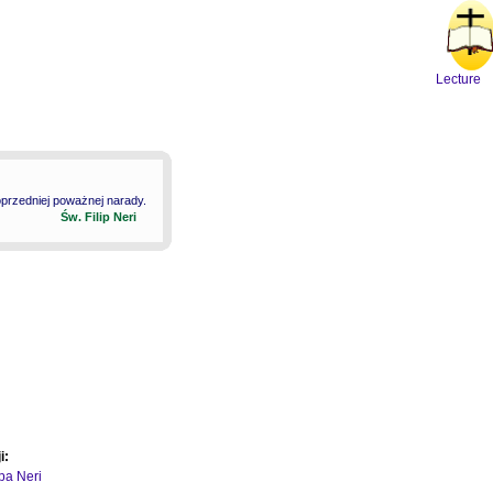
Lecture
oprzedniej poważnej narady.
Św. Filip Neri
i:
ipa Neri