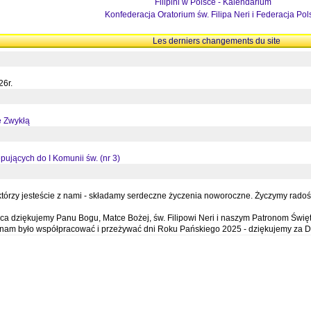
Filipini w Polsce - Kalendarium
Konfederacja Oratorium św. Filipa Neri i Federacja Pol
Les derniers changements du site
26r.
ę Zwykłą
pujących do I Komunii św. (nr 3)
órzy jesteście z nami - składamy serdeczne życzenia noworoczne. Życzymy radości,
a dziękujemy Panu Bogu, Matce Bożej, św. Filipowi Neri i naszym Patronom Święt
e nam było współpracować i przeżywać dni Roku Pańskiego 2025 - dziękujemy za D