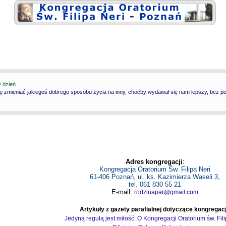
y dzień
ię zmieniać jakiegoś dobrego sposobu życia na inny, choćby wydawał się nam lepszy, bez p
Adres kongregacji
:
Kongregacja Oratorium Św. Filipa Neri
61-406 Poznań, ul. ks. Kazimierza Waseli 3,
tel. 061 830 55 21
E-mail:
rodzinapar@gmail.com
Artykuły z gazety parafialnej dotyczące kongregacj
Jedyną regułą jest miłość. O Kongregacji Oratorium św. Fil