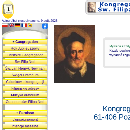
Aujourd'hui c'est dimanche, 9 août 2026
+
Caogregation
Myśli na każd
Rok Jubileuszowy
Każdy powinie
L'histoire Caogregation
wybadać i zgan
Św. Filip Neri
Św. Jan Henryk Newman
Święci Oratorium
Członkowie kongregacji
Filipińskie adresy
Muzyka oratorium
Oratorium św. Filipa Neri
Kongreg
+
Paroisse
61-406 Poz
L'enseignement
Intencje mszalne