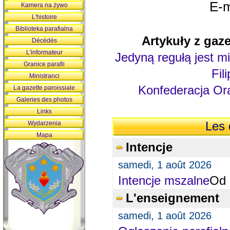
E-m
Kamera na żywo
L'histoire
Biblioteka parafialna
Artykuły z gaze
Décédés
L'informateur
Jedyną regułą jest mi
Granice parafii
Fil
Ministranci
Konfederacja Ora
La gazette paroissiale
Galeries des photos
Links
Wydarzenia
Les 
Mapa
Intencje
samedi, 1 août 2026
Intencje mszalne
Od 
L'enseignement
samedi, 1 août 2026