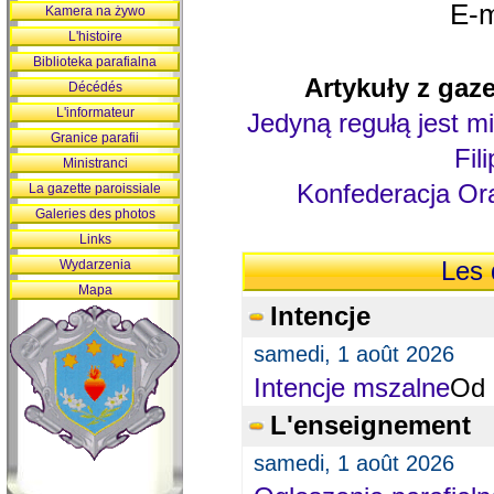
E-m
Kamera na żywo
L'histoire
Biblioteka parafialna
Artykuły z gaze
Décédés
L'informateur
Jedyną regułą jest mi
Granice parafii
Fil
Ministranci
Konfederacja Ora
La gazette paroissiale
Galeries des photos
Links
Wydarzenia
Les 
Mapa
Intencje
samedi, 1 août 2026
Intencje mszalne
Od 
L'enseignement
samedi, 1 août 2026