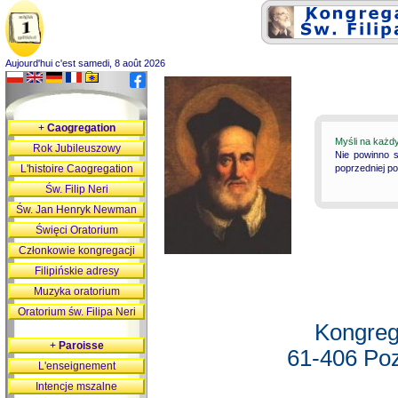
Aujourd'hui c'est samedi, 8 août 2026
+
Caogregation
Myśli na każd
Rok Jubileuszowy
Nie powinno s
L'histoire Caogregation
poprzedniej p
Św. Filip Neri
Św. Jan Henryk Newman
Święci Oratorium
Członkowie kongregacji
Filipińskie adresy
Muzyka oratorium
Oratorium św. Filipa Neri
Kongreg
+
Paroisse
61-406 Poz
L'enseignement
Intencje mszalne