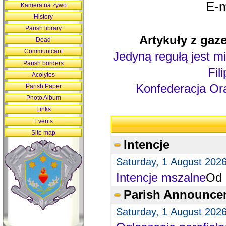
E-m
Kamera na żywo
History
Parish library
Artykuły z gaze
Dead
Communicant
Jedyną regułą jest mi
Parish borders
Fil
Acolytes
Konfederacja Ora
Parish Paper
Photo Album
Links
Events
Site map
Intencje
Saturday, 1 August 202
Intencje mszalne
Od 
Parish Announce
Saturday, 1 August 202