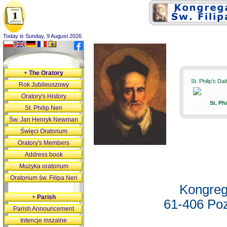
Today is Sunday, 9 August 2026
+
The Oratory
St. Philip's Da
Rok Jubileuszowy
Oratory's History
St. Ph
St. Philip Neri
Św. Jan Henryk Newman
Święci Oratorium
Oratory's Members
Address book
Muzyka oratorium
Oratorium św. Filipa Neri
Kongreg
+
Parish
61-406 Poz
Parish Announcement
Intencje mszalne