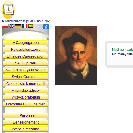
Aujourd'hui c'est jeudi, 6 août 2026
+
Caogregation
Rok Jubileuszowy
Myśli na każd
Nie mamy tutaj
L'histoire Caogregation
Św. Filip Neri
Św. Jan Henryk Newman
Święci Oratorium
Członkowie kongregacji
Filipińskie adresy
Muzyka oratorium
Oratorium św. Filipa Neri
+
Paroisse
L'enseignement
Intencje mszalne