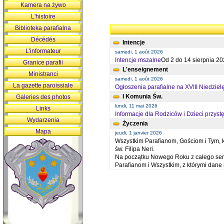
Kamera na żywo
L'histoire
Biblioteka parafialna
Décédés
Intencje
L'informateur
samedi, 1 août 2026
Intencje mszalne
Od 2 do 14 sierpnia 20
Granice parafii
L'enseignement
Ministranci
samedi, 1 août 2026
La gazette paroissiale
Ogłoszenia parafialne na XVIII Niedziel
I Komunia Św.
Galeries des photos
lundi, 11 mai 2026
Links
Informacje dla Rodziców i Dzieci przystę
Wydarzenia
Życzenia
Mapa
jeudi, 1 janvier 2026
Wszystkim Parafianom, Gościom i Tym, kt
św. Filipa Neri.
Na początku Nowego Roku z całego serc
Parafianom i Wszystkim, z którymi dan