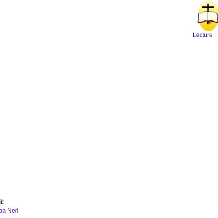
Lecture
i:
ipa Neri