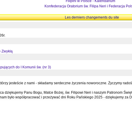
Filipini w Polsce - Kalendarium
Konfederacja Oratorium św. Filipa Neri i Federacja Pol
Les derniers changements du site
26r.
ę Zwykłą
pujących do I Komunii św. (nr 3)
órzy jesteście z nami - składamy serdeczne życzenia noworoczne. Życzymy radości,
a dziękujemy Panu Bogu, Matce Bożej, św. Filipowi Neri i naszym Patronom Święt
e nam było współpracować i przeżywać dni Roku Pańskiego 2025 - dziękujemy za D