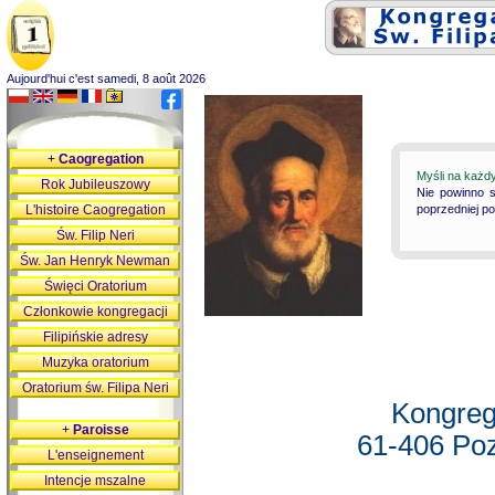
Aujourd'hui c'est samedi, 8 août 2026
+
Caogregation
Myśli na każd
Rok Jubileuszowy
Nie powinno s
L'histoire Caogregation
poprzedniej p
Św. Filip Neri
Św. Jan Henryk Newman
Święci Oratorium
Członkowie kongregacji
Filipińskie adresy
Muzyka oratorium
Oratorium św. Filipa Neri
Kongreg
+
Paroisse
61-406 Poz
L'enseignement
Intencje mszalne