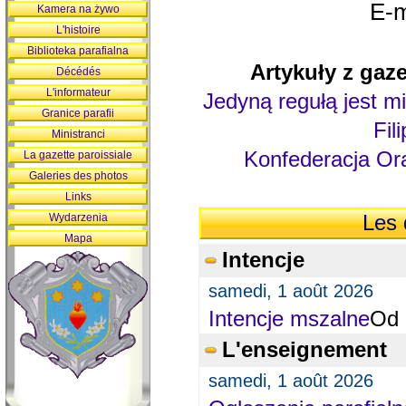
E-m
Kamera na żywo
L'histoire
Biblioteka parafialna
Artykuły z gaze
Décédés
L'informateur
Jedyną regułą jest mi
Granice parafii
Fil
Ministranci
Konfederacja Ora
La gazette paroissiale
Galeries des photos
Links
Wydarzenia
Les 
Mapa
Intencje
samedi, 1 août 2026
Intencje mszalne
Od 
L'enseignement
samedi, 1 août 2026