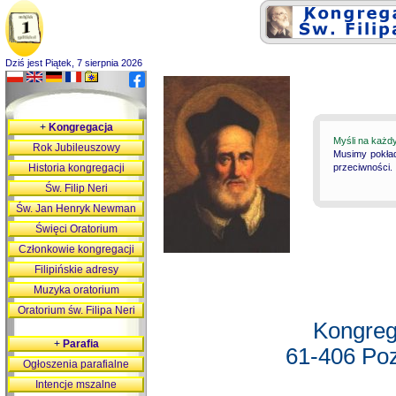
Dziś jest Piątek, 7 sierpnia 2026
+
Kongregacja
Myśli na każd
Rok Jubileuszowy
Musimy pokład
Historia kongregacji
przeciwności.
Św. Filip Neri
Św. Jan Henryk Newman
Święci Oratorium
Członkowie kongregacji
Filipińskie adresy
Muzyka oratorium
Oratorium św. Filipa Neri
Kongreg
+
Parafia
61-406 Poz
Ogłoszenia parafialne
Intencje mszalne