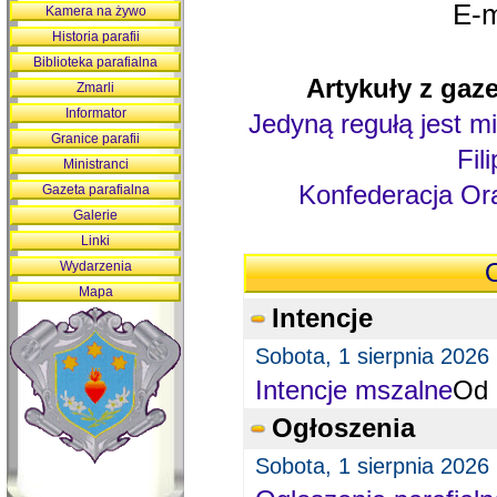
E-m
Kamera na żywo
Historia parafii
Biblioteka parafialna
Artykuły z gaze
Zmarli
Informator
Jedyną regułą jest mi
Granice parafii
Fil
Ministranci
Konfederacja Ora
Gazeta parafialna
Galerie
Linki
Wydarzenia
O
Mapa
Intencje
Sobota, 1 sierpnia 2026
Intencje mszalne
Od 
Ogłoszenia
Sobota, 1 sierpnia 2026