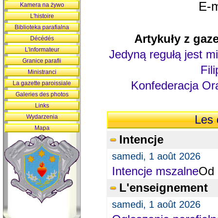
E-m
Kamera na żywo
L'histoire
Biblioteka parafialna
Artykuły z gaze
Décédés
L'informateur
Jedyną regułą jest mi
Granice parafii
Fil
Ministranci
Konfederacja Ora
La gazette paroissiale
Galeries des photos
Links
Wydarzenia
Les 
Mapa
Intencje
samedi, 1 août 2026
Intencje mszalne
Od 
L'enseignement
samedi, 1 août 2026