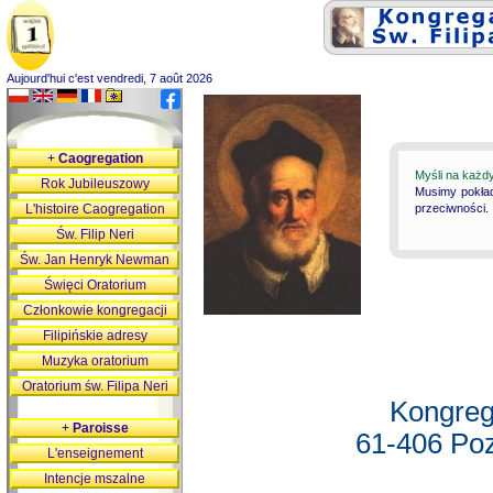
Aujourd'hui c'est vendredi, 7 août 2026
+
Caogregation
Myśli na każd
Rok Jubileuszowy
Musimy pokład
L'histoire Caogregation
przeciwności.
Św. Filip Neri
Św. Jan Henryk Newman
Święci Oratorium
Członkowie kongregacji
Filipińskie adresy
Muzyka oratorium
Oratorium św. Filipa Neri
Kongreg
+
Paroisse
61-406 Poz
L'enseignement
Intencje mszalne