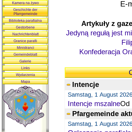
E-m
Kamera na żywo
Geschichte der
Pfarrgemeinde
Biblioteka parafialna
Artykuły z gaze
Gestorbene
Jedyną regułą jest mi
Nachrichtenblatt
Fil
Granice parafii
Ministranci
Konfederacja Ora
Gemeindeblatt
Galerie
Links
O
Wydarzenia
Mapa
Intencje
Samstag, 1 August 202
Intencje mszalne
Od 
Pfargemeinde akt
Samstag, 1 August 202