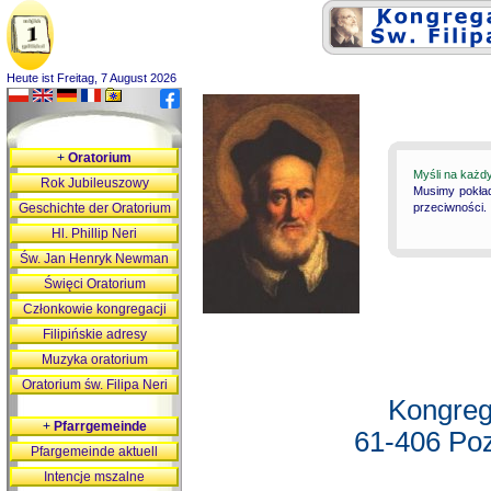
Heute ist Freitag, 7 August 2026
+
Oratorium
Myśli na każd
Rok Jubileuszowy
Musimy pokład
Geschichte der Oratorium
przeciwności.
Hl. Phillip Neri
Św. Jan Henryk Newman
Święci Oratorium
Członkowie kongregacji
Filipińskie adresy
Muzyka oratorium
Oratorium św. Filipa Neri
Kongreg
+
Pfarrgemeinde
61-406 Poz
Pfargemeinde aktuell
Intencje mszalne