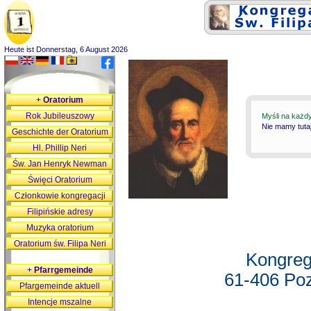
Heute ist Donnerstag, 6 August 2026
+
Oratorium
Rok Jubileuszowy
Myśli na każd
Nie mamy tutaj
Geschichte der Oratorium
Hl. Phillip Neri
Św. Jan Henryk Newman
Święci Oratorium
Członkowie kongregacji
Filipińskie adresy
Muzyka oratorium
Oratorium św. Filipa Neri
Kongreg
+
Pfarrgemeinde
61-406 Poz
Pfargemeinde aktuell
Intencje mszalne