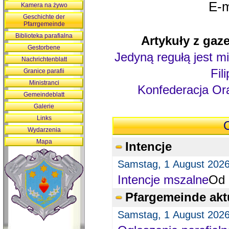
E-m
Kamera na żywo
Geschichte der
Pfarrgemeinde
Biblioteka parafialna
Artykuły z gaze
Gestorbene
Jedyną regułą jest mi
Nachrichtenblatt
Fil
Granice parafii
Ministranci
Konfederacja Ora
Gemeindeblatt
Galerie
Links
O
Wydarzenia
Mapa
Intencje
Samstag, 1 August 202
Intencje mszalne
Od 
Pfargemeinde akt
Samstag, 1 August 202