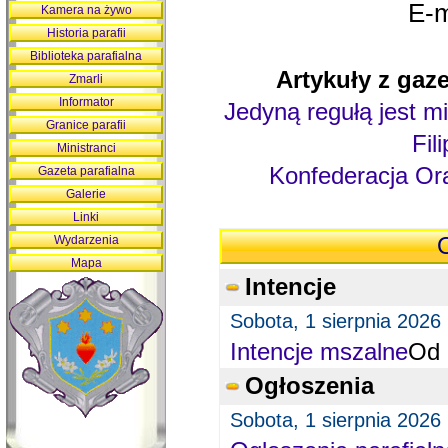
E-m
Kamera na żywo
Historia parafii
Biblioteka parafialna
Artykuły z gaze
Zmarli
Informator
Jedyną regułą jest mi
Granice parafii
Fil
Ministranci
Konfederacja Ora
Gazeta parafialna
Galerie
Linki
Wydarzenia
O
Mapa
Intencje
Sobota, 1 sierpnia 2026
Intencje mszalne
Od 
Ogłoszenia
Sobota, 1 sierpnia 2026