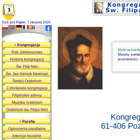
Dziś jest Piątek, 7 sierpnia 2026
+
Kongregacja
Myśli na każd
Rok Jubileuszowy
Musimy pokład
Historia kongregacji
przeciwności.
Św. Filip Neri
Św. Jan Henryk Newman
Święci Oratorium
Członkowie kongregacji
Filipińskie adresy
Muzyka oratorium
Oratorium św. Filipa Neri
Kongreg
+
Parafia
61-406 Poz
Ogłoszenia parafialne
Intencje mszalne