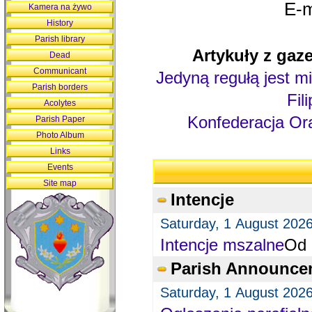
E-m
Kamera na żywo
History
Parish library
Artykuły z gaze
Dead
Communicant
Jedyną regułą jest mi
Parish borders
Fil
Acolytes
Konfederacja Ora
Parish Paper
Photo Album
Links
Events
Site map
Intencje
Saturday, 1 August 202
Intencje mszalne
Od 
Parish Announce
Saturday, 1 August 202