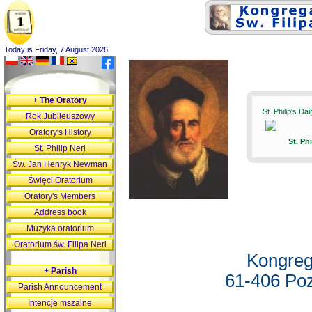
Today is Friday, 7 August 2026
+
The Oratory
St. Philip's Da
Rok Jubileuszowy
Oratory's History
St. Ph
St. Philip Neri
Św. Jan Henryk Newman
Święci Oratorium
Oratory's Members
Address book
Muzyka oratorium
Oratorium św. Filipa Neri
Kongreg
+
Parish
61-406 Poz
Parish Announcement
Intencje mszalne