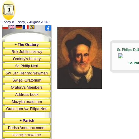
Today is Friday, 7 August 2026
+
The Oratory
St. Philip's Da
Rok Jubileuszowy
Oratory's History
St. Ph
St. Philip Neri
Św. Jan Henryk Newman
Święci Oratorium
Oratory's Members
Address book
Muzyka oratorium
Oratorium św. Filipa Neri
+
Parish
Parish Announcement
Intencje mszalne