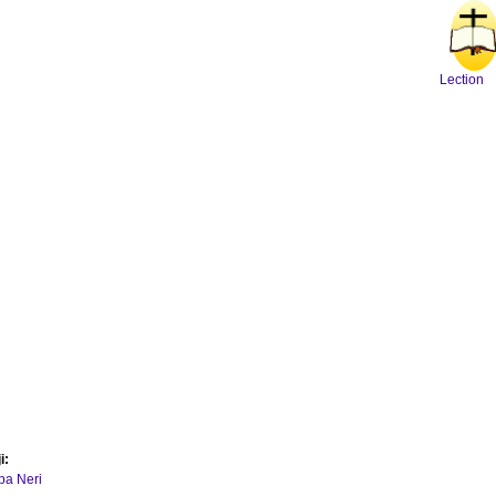
Lection
i:
ipa Neri