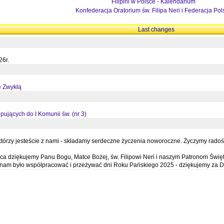
Filipini w Polsce - Kalendarium
Konfederacja Oratorium św. Filipa Neri i Federacja Pol
Last changes
26r.
ę Zwykłą
pujących do I Komunii św. (nr 3)
órzy jesteście z nami - składamy serdeczne życzenia noworoczne. Życzymy radości,
a dziękujemy Panu Bogu, Matce Bożej, św. Filipowi Neri i naszym Patronom Święt
e nam było współpracować i przeżywać dni Roku Pańskiego 2025 - dziękujemy za D