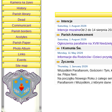
Kamera na żywo
History
Parish library
Dead
Intencje
Communicant
Saturday, 1 August 2026
Intencje mszalne
Od 2 do 14 sierpnia 20
Parish borders
Parish Announcement
Acolytes
Saturday, 1 August 2026
Parish Paper
Ogłoszenia parafialne na XVIII Niedziel
I Komunia Św.
Photo Album
Monday, 11 May 2026
Links
Informacje dla Rodziców i Dzieci przystę
Events
Życzenia
Site map
Thursday, 1 January 2026
Wszystkim Parafianom, Gościom i Tym, kt
św. Filipa Neri.
Na początku Nowego Roku z całego serc
Parafianom i Wszystkim, z którymi dan