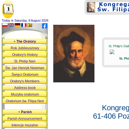
Today is Saturday, 8 August 2026
+
The Oratory
St. Philip's Da
Rok Jubileuszowy
Oratory's History
St. Ph
St. Philip Neri
Św. Jan Henryk Newman
Święci Oratorium
Oratory's Members
Address book
Muzyka oratorium
Oratorium św. Filipa Neri
Kongreg
+
Parish
61-406 Poz
Parish Announcement
Intencje mszalne