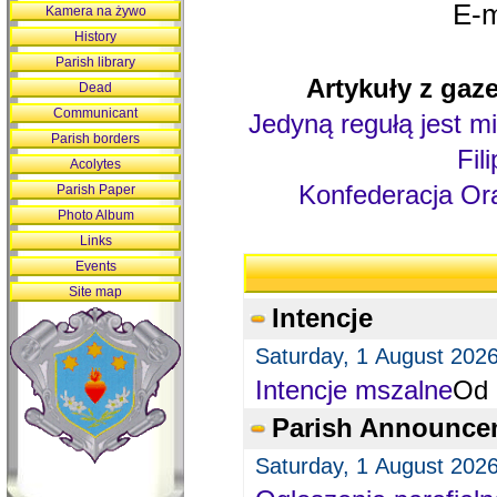
E-m
Kamera na żywo
History
Parish library
Artykuły z gaze
Dead
Communicant
Jedyną regułą jest mi
Parish borders
Fil
Acolytes
Konfederacja Ora
Parish Paper
Photo Album
Links
Events
Site map
Intencje
Saturday, 1 August 202
Intencje mszalne
Od 
Parish Announce
Saturday, 1 August 202