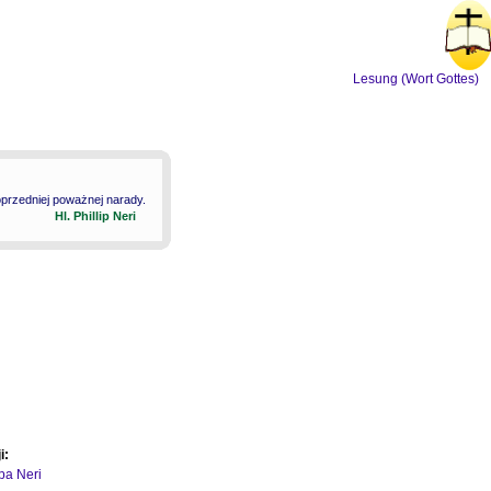
Lesung (Wort Gottes)
oprzedniej poważnej narady.
Hl. Phillip Neri
i:
ipa Neri