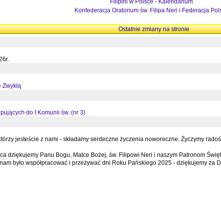
Filipini w Polsce - Kalendarium
Konfederacja Oratorium św. Filipa Neri i Federacja Pol
Ostatnie zmiany na stronie
26r.
ę Zwykłą
pujących do I Komunii św. (nr 3)
órzy jesteście z nami - składamy serdeczne życzenia noworoczne. Życzymy radości,
a dziękujemy Panu Bogu, Matce Bożej, św. Filipowi Neri i naszym Patronom Święt
e nam było współpracować i przeżywać dni Roku Pańskiego 2025 - dziękujemy za D