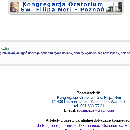
y dzień
ię zmieniać jakiegoś dobrego sposobu życia na inny, choćby wydawał się nam lepszy, bez p
Postanschrift
:
Kongregacja Oratorium Św. Filipa Neri
61-406 Poznań, ul. ks. Kazimierza Waseli 3,
tel. 061 830 55 21
E-mail:
rodzinapar@gmail.com
Artykuły z gazety parafialnej dotyczące kongregacj
Jedyną regułą jest miłość. O Kongregacji Oratorium św. Fil