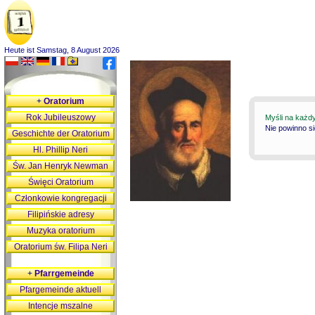
Heute ist Samstag, 8 August 2026
+
Oratorium
Rok Jubileuszowy
Myśli na każd
Nie powinno s
Geschichte der Oratorium
Hl. Phillip Neri
Św. Jan Henryk Newman
Święci Oratorium
Członkowie kongregacji
Filipińskie adresy
Muzyka oratorium
Oratorium św. Filipa Neri
+
Pfarrgemeinde
Pfargemeinde aktuell
Intencje mszalne