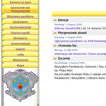
Kamera na żywo
Geschichte der
Pfarrgemeinde
Biblioteka parafialna
Intencje
Gestorbene
Samstag, 1 August 2026
Nachrichtenblatt
Intencje mszalne
Od 2 do 14 sierpnia 20
Granice parafii
Pfargemeinde aktuell
Samstag, 1 August 2026
Ministranci
Ogłoszenia parafialne na XVIII Niedziel
Gemeindeblatt
I Komunia Św.
Galerie
Montag, 11 Mai 2026
Informacje dla Rodziców i Dzieci przystę
Links
Życzenia
Wydarzenia
Donnerstag, 1 Januar 2026
Mapa
Wszystkim Parafianom, Gościom i Tym, kt
św. Filipa Neri.
Na początku Nowego Roku z całego serc
Parafianom i Wszystkim, z którymi dan