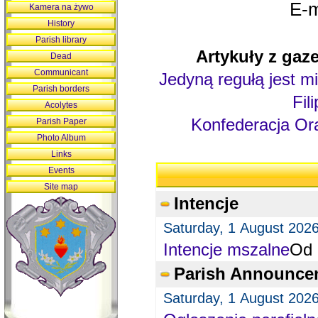
E-m
Kamera na żywo
History
Parish library
Artykuły z gaze
Dead
Communicant
Jedyną regułą jest mi
Parish borders
Fil
Acolytes
Konfederacja Ora
Parish Paper
Photo Album
Links
Events
Site map
Intencje
Saturday, 1 August 202
Intencje mszalne
Od 
Parish Announce
Saturday, 1 August 202