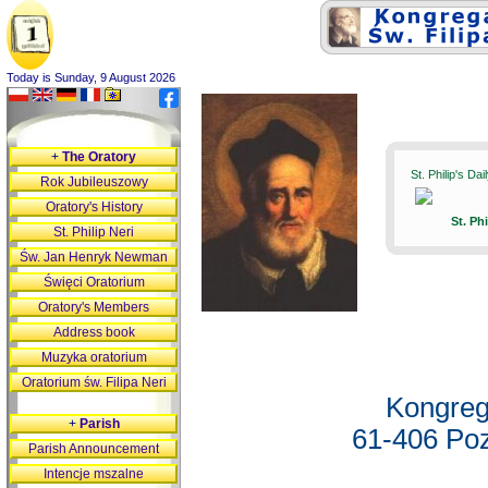
Today is Sunday, 9 August 2026
+
The Oratory
St. Philip's Da
Rok Jubileuszowy
Oratory's History
St. Ph
St. Philip Neri
Św. Jan Henryk Newman
Święci Oratorium
Oratory's Members
Address book
Muzyka oratorium
Oratorium św. Filipa Neri
Kongreg
+
Parish
61-406 Poz
Parish Announcement
Intencje mszalne