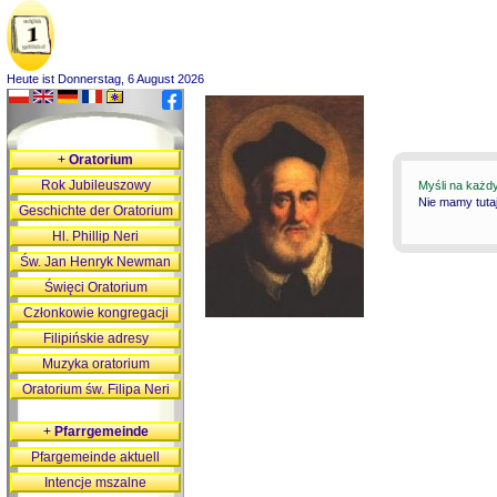
Heute ist Donnerstag, 6 August 2026
+
Oratorium
Rok Jubileuszowy
Myśli na każd
Nie mamy tutaj
Geschichte der Oratorium
Hl. Phillip Neri
Św. Jan Henryk Newman
Święci Oratorium
Członkowie kongregacji
Filipińskie adresy
Muzyka oratorium
Oratorium św. Filipa Neri
+
Pfarrgemeinde
Pfargemeinde aktuell
Intencje mszalne