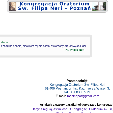
y dzień
 czasu na spanie, albowiem raj nie został stworzony dla leniwych ludzi.
Hl. Phillip Neri
Postanschrift
:
Kongregacja Oratorium Św. Filipa Neri
61-406 Poznań, ul. ks. Kazimierza Waseli 3,
tel. 061 830 55 21
E-mail:
rodzinapar@gmail.com
Artykuły z gazety parafialnej dotyczące kongregacj
Jedyną regułą jest miłość. O Kongregacji Oratorium św. Fil