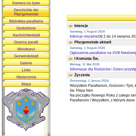
Kamera na żywo
Geschichte der
Pfarrgemeinde
Biblioteka parafialna
Intencje
Gestorbene
Samstag, 1 August 2026
Nachrichtenblatt
Intencje mszalne
Od 2 do 14 sierpnia 20
Granice parafii
Pfargemeinde aktuell
Samstag, 1 August 2026
Ministranci
Ogłoszenia parafialne na XVIII Niedziel
Gemeindeblatt
I Komunia Św.
Galerie
Montag, 11 Mai 2026
Informacje dla Rodziców i Dzieci przystę
Links
Życzenia
Wydarzenia
Donnerstag, 1 Januar 2026
Mapa
Wszystkim Parafianom, Gościom i Tym, kt
św. Filipa Neri.
Na początku Nowego Roku z całego serc
Parafianom i Wszystkim, z którymi dan