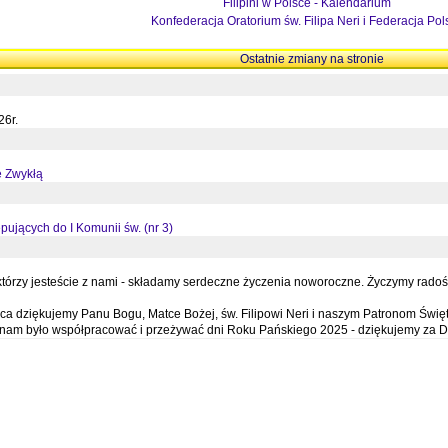
Filipini w Polsce - Kalendarium
Konfederacja Oratorium św. Filipa Neri i Federacja Pol
Ostatnie zmiany na stronie
26r.
ę Zwykłą
pujących do I Komunii św. (nr 3)
órzy jesteście z nami - składamy serdeczne życzenia noworoczne. Życzymy radości,
a dziękujemy Panu Bogu, Matce Bożej, św. Filipowi Neri i naszym Patronom Święt
e nam było współpracować i przeżywać dni Roku Pańskiego 2025 - dziękujemy za D