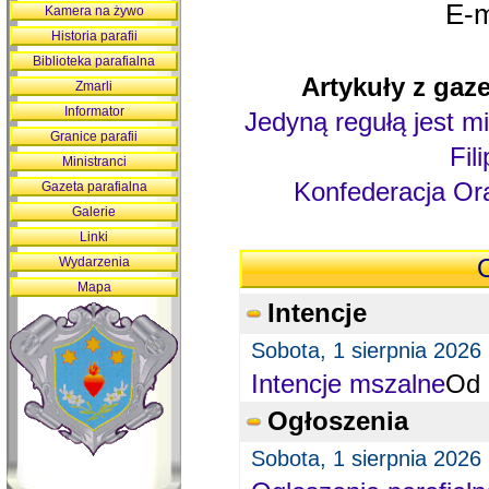
E-m
Kamera na żywo
Historia parafii
Biblioteka parafialna
Artykuły z gaze
Zmarli
Informator
Jedyną regułą jest mi
Granice parafii
Fil
Ministranci
Konfederacja Ora
Gazeta parafialna
Galerie
Linki
Wydarzenia
O
Mapa
Intencje
Sobota, 1 sierpnia 2026
Intencje mszalne
Od 
Ogłoszenia
Sobota, 1 sierpnia 2026