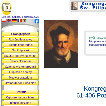
Dziś jest Sobota, 8 sierpnia 2026
+
Kongregacja
Myśli na każd
Rok Jubileuszowy
Nie powinno s
Historia kongregacji
poprzedniej p
Św. Filip Neri
Św. Jan Henryk Newman
Święci Oratorium
Członkowie kongregacji
Filipińskie adresy
Muzyka oratorium
Oratorium św. Filipa Neri
Kongreg
+
Parafia
61-406 Poz
Ogłoszenia parafialne
Intencje mszalne