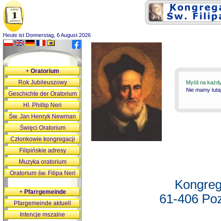
Heute ist Donnerstag, 6 August 2026
+
Oratorium
Rok Jubileuszowy
Myśli na każd
Nie mamy tutaj
Geschichte der Oratorium
Hl. Phillip Neri
Św. Jan Henryk Newman
Święci Oratorium
Członkowie kongregacji
Filipińskie adresy
Muzyka oratorium
Oratorium św. Filipa Neri
Kongreg
+
Pfarrgemeinde
61-406 Poz
Pfargemeinde aktuell
Intencje mszalne