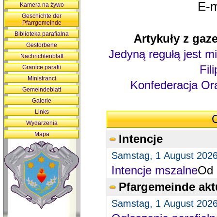
E-m
Kamera na żywo
Geschichte der
Pfarrgemeinde
Biblioteka parafialna
Artykuły z gaze
Gestorbene
Jedyną regułą jest mi
Nachrichtenblatt
Fil
Granice parafii
Ministranci
Konfederacja Ora
Gemeindeblatt
Galerie
Links
O
Wydarzenia
Mapa
Intencje
Samstag, 1 August 202
Intencje mszalne
Od 
Pfargemeinde akt
Samstag, 1 August 202