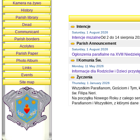
Kamera na żywo
History
Parish library
Dead
Intencje
Communicant
Saturday, 1 August 2026
Intencje mszalne
Od 2 do 14 sierpnia 20
Parish borders
Parish Announcement
Acolytes
Saturday, 1 August 2026
Parish Paper
Ogłoszenia parafialne na XVIII Niedziel
I Komunia Św.
Photo Album
Monday, 11 May 2026
Links
Informacje dla Rodziców i Dzieci przystę
Events
Życzenia
Site map
Thursday, 1 January 2026
Wszystkim Parafianom, Gościom i Tym, kt
św. Filipa Neri.
Na początku Nowego Roku z całego serc
Parafianom i Wszystkim, z którymi dan