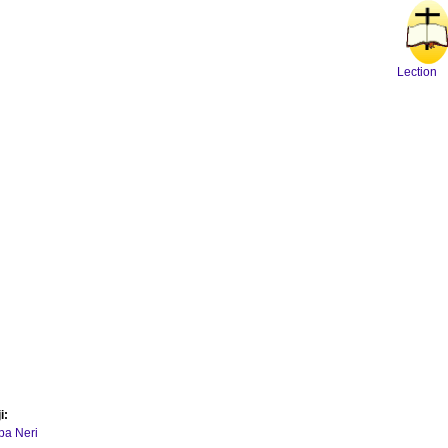
Lection
i:
ipa Neri