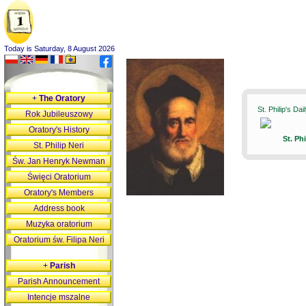
Today is Saturday, 8 August 2026
+
The Oratory
St. Philip's Da
Rok Jubileuszowy
Oratory's History
St. Ph
St. Philip Neri
Św. Jan Henryk Newman
Święci Oratorium
Oratory's Members
Address book
Muzyka oratorium
Oratorium św. Filipa Neri
+
Parish
Parish Announcement
Intencje mszalne