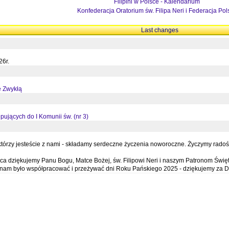
Filipini w Polsce - Kalendarium
Konfederacja Oratorium św. Filipa Neri i Federacja Pol
Last changes
26r.
ę Zwykłą
pujących do I Komunii św. (nr 3)
órzy jesteście z nami - składamy serdeczne życzenia noworoczne. Życzymy radości,
a dziękujemy Panu Bogu, Matce Bożej, św. Filipowi Neri i naszym Patronom Święt
e nam było współpracować i przeżywać dni Roku Pańskiego 2025 - dziękujemy za D