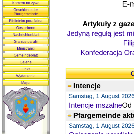
E-m
Kamera na żywo
Geschichte der
Pfarrgemeinde
Biblioteka parafialna
Artykuły z gaze
Gestorbene
Jedyną regułą jest mi
Nachrichtenblatt
Fil
Granice parafii
Ministranci
Konfederacja Ora
Gemeindeblatt
Galerie
Links
O
Wydarzenia
Mapa
Intencje
Samstag, 1 August 202
Intencje mszalne
Od 
Pfargemeinde akt
Samstag, 1 August 202