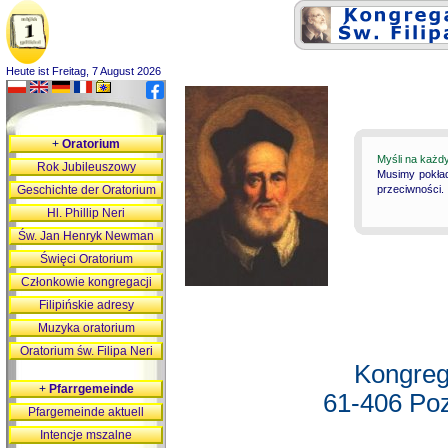
Heute ist Freitag, 7 August 2026
+
Oratorium
Myśli na każd
Rok Jubileuszowy
Musimy pokład
Geschichte der Oratorium
przeciwności.
Hl. Phillip Neri
Św. Jan Henryk Newman
Święci Oratorium
Członkowie kongregacji
Filipińskie adresy
Muzyka oratorium
Oratorium św. Filipa Neri
Kongreg
+
Pfarrgemeinde
61-406 Poz
Pfargemeinde aktuell
Intencje mszalne