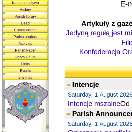
E-m
Kamera na żywo
History
Parish library
Artykuły z gaze
Dead
Communicant
Jedyną regułą jest mi
Parish borders
Fil
Acolytes
Konfederacja Ora
Parish Paper
Photo Album
Links
Events
Site map
Intencje
Saturday, 1 August 202
Intencje mszalne
Od 
Parish Announce
Saturday, 1 August 202