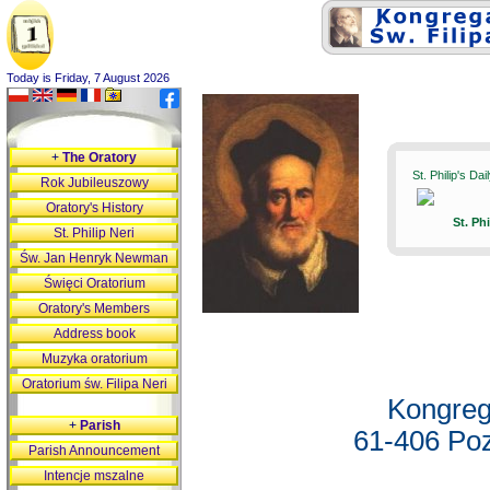
Today is Friday, 7 August 2026
+
The Oratory
St. Philip's Da
Rok Jubileuszowy
Oratory's History
St. Ph
St. Philip Neri
Św. Jan Henryk Newman
Święci Oratorium
Oratory's Members
Address book
Muzyka oratorium
Oratorium św. Filipa Neri
Kongreg
+
Parish
61-406 Poz
Parish Announcement
Intencje mszalne