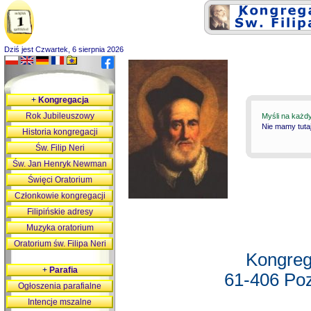
Dziś jest Czwartek, 6 sierpnia 2026
+
Kongregacja
Rok Jubileuszowy
Myśli na każd
Nie mamy tutaj
Historia kongregacji
Św. Filip Neri
Św. Jan Henryk Newman
Święci Oratorium
Członkowie kongregacji
Filipińskie adresy
Muzyka oratorium
Oratorium św. Filipa Neri
Kongreg
+
Parafia
61-406 Poz
Ogłoszenia parafialne
Intencje mszalne