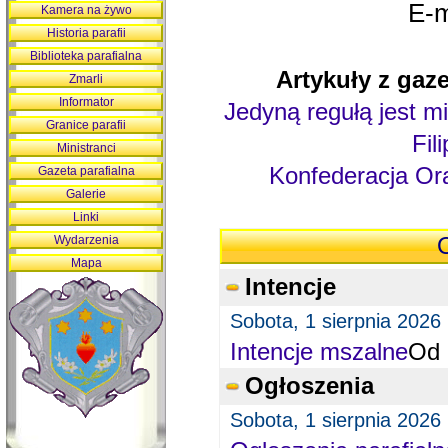
E-m
Kamera na żywo
Historia parafii
Biblioteka parafialna
Artykuły z gaze
Zmarli
Informator
Jedyną regułą jest mi
Granice parafii
Fil
Ministranci
Konfederacja Ora
Gazeta parafialna
Galerie
Linki
Wydarzenia
O
Mapa
Intencje
Sobota, 1 sierpnia 2026
Intencje mszalne
Od 
Ogłoszenia
Sobota, 1 sierpnia 2026