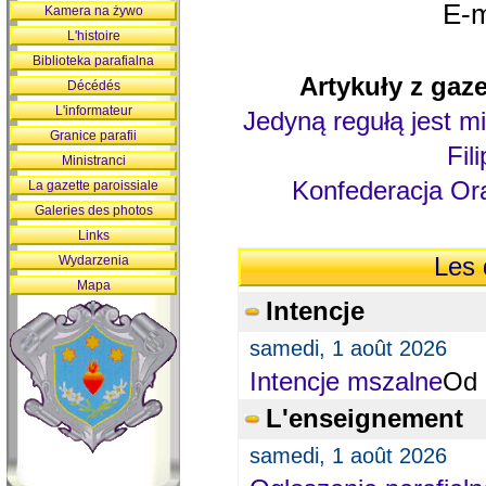
E-m
Kamera na żywo
L'histoire
Biblioteka parafialna
Artykuły z gaze
Décédés
L'informateur
Jedyną regułą jest mi
Granice parafii
Fil
Ministranci
Konfederacja Ora
La gazette paroissiale
Galeries des photos
Links
Wydarzenia
Les 
Mapa
Intencje
samedi, 1 août 2026
Intencje mszalne
Od 
L'enseignement
samedi, 1 août 2026