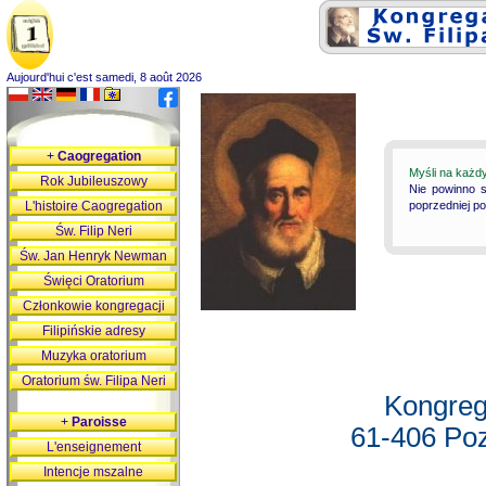
Aujourd'hui c'est samedi, 8 août 2026
+
Caogregation
Myśli na każd
Rok Jubileuszowy
Nie powinno s
L'histoire Caogregation
poprzedniej p
Św. Filip Neri
Św. Jan Henryk Newman
Święci Oratorium
Członkowie kongregacji
Filipińskie adresy
Muzyka oratorium
Oratorium św. Filipa Neri
Kongreg
+
Paroisse
61-406 Poz
L'enseignement
Intencje mszalne