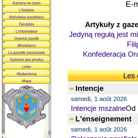
E-m
Kamera na żywo
L'histoire
Biblioteka parafialna
Artykuły z gaze
Décédés
L'informateur
Jedyną regułą jest mi
Granice parafii
Fil
Ministranci
Konfederacja Ora
La gazette paroissiale
Galeries des photos
Links
Wydarzenia
Les 
Mapa
Intencje
samedi, 1 août 2026
Intencje mszalne
Od 
L'enseignement
samedi, 1 août 2026