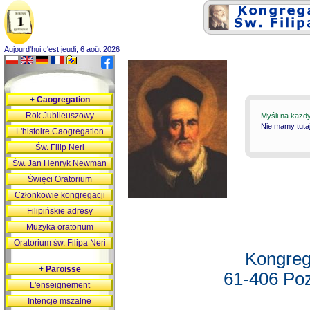
Aujourd'hui c'est jeudi, 6 août 2026
+
Caogregation
Rok Jubileuszowy
Myśli na każd
Nie mamy tutaj
L'histoire Caogregation
Św. Filip Neri
Św. Jan Henryk Newman
Święci Oratorium
Członkowie kongregacji
Filipińskie adresy
Muzyka oratorium
Oratorium św. Filipa Neri
Kongreg
+
Paroisse
61-406 Poz
L'enseignement
Intencje mszalne