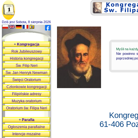
Dziś jest Sobota, 8 sierpnia 2026
+
Kongregacja
Myśli na każd
Rok Jubileuszowy
Nie powinno s
Historia kongregacji
poprzedniej p
Św. Filip Neri
Św. Jan Henryk Newman
Święci Oratorium
Członkowie kongregacji
Filipińskie adresy
Muzyka oratorium
Oratorium św. Filipa Neri
Kongreg
+
Parafia
61-406 Poz
Ogłoszenia parafialne
Intencje mszalne