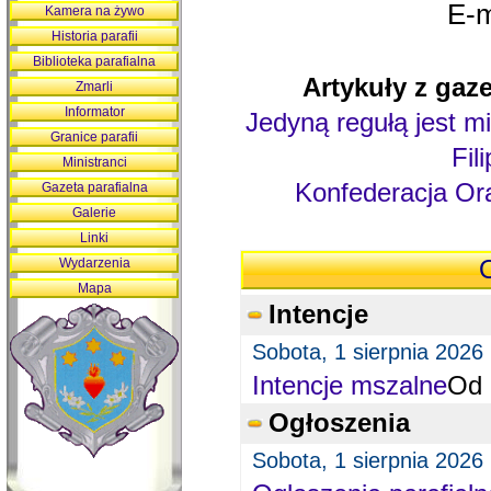
E-m
Kamera na żywo
Historia parafii
Biblioteka parafialna
Artykuły z gaze
Zmarli
Informator
Jedyną regułą jest mi
Granice parafii
Fil
Ministranci
Konfederacja Ora
Gazeta parafialna
Galerie
Linki
Wydarzenia
O
Mapa
Intencje
Sobota, 1 sierpnia 2026
Intencje mszalne
Od 
Ogłoszenia
Sobota, 1 sierpnia 2026