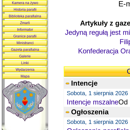
E-m
Kamera na żywo
Historia parafii
Biblioteka parafialna
Artykuły z gaze
Zmarli
Informator
Jedyną regułą jest mi
Granice parafii
Fil
Ministranci
Konfederacja Ora
Gazeta parafialna
Galerie
Linki
Wydarzenia
O
Mapa
Intencje
Sobota, 1 sierpnia 2026
Intencje mszalne
Od 
Ogłoszenia
Sobota, 1 sierpnia 2026