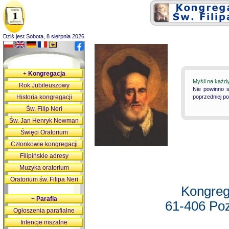
Dziś jest Sobota, 8 sierpnia 2026
+
Kongregacja
Myśli na każd
Rok Jubileuszowy
Nie powinno s
Historia kongregacji
poprzedniej p
Św. Filip Neri
Św. Jan Henryk Newman
Święci Oratorium
Członkowie kongregacji
Filipińskie adresy
Muzyka oratorium
Oratorium św. Filipa Neri
Kongreg
+
Parafia
61-406 Poz
Ogłoszenia parafialne
Intencje mszalne