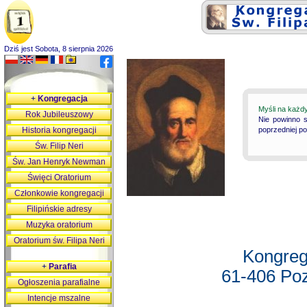
Dziś jest Sobota, 8 sierpnia 2026
+
Kongregacja
Myśli na każd
Rok Jubileuszowy
Nie powinno s
Historia kongregacji
poprzedniej p
Św. Filip Neri
Św. Jan Henryk Newman
Święci Oratorium
Członkowie kongregacji
Filipińskie adresy
Muzyka oratorium
Oratorium św. Filipa Neri
Kongreg
+
Parafia
61-406 Poz
Ogłoszenia parafialne
Intencje mszalne