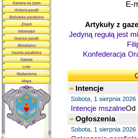
E-m
Kamera na żywo
Historia parafii
Biblioteka parafialna
Artykuły z gaze
Zmarli
Informator
Jedyną regułą jest mi
Granice parafii
Fil
Ministranci
Konfederacja Ora
Gazeta parafialna
Galerie
Linki
Wydarzenia
O
Mapa
Intencje
Sobota, 1 sierpnia 2026
Intencje mszalne
Od 
Ogłoszenia
Sobota, 1 sierpnia 2026