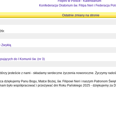
Filipini w Polsce - Kalendarium
Konfederacja Oratorium św. Filipa Neri i Federacja Pol
Ostatnie zmiany na stronie
26r.
ę Zwykłą
pujących do I Komunii św. (nr 3)
órzy jesteście z nami - składamy serdeczne życzenia noworoczne. Życzymy radości,
a dziękujemy Panu Bogu, Matce Bożej, św. Filipowi Neri i naszym Patronom Święt
e nam było współpracować i przeżywać dni Roku Pańskiego 2025 - dziękujemy za D