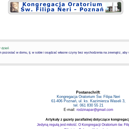
y dzień
n pozostać w domu, tj. w sobie i osądzać własne czyny bez wychodzenia na zewnątrz, aby wy
Postanschrift
:
Kongregacja Oratorium Św. Filipa Neri
61-406 Poznań, ul. ks. Kazimierza Waseli 3,
tel. 061 830 55 21
E-mail:
rodzinapar@gmail.com
Artykuły z gazety parafialnej dotyczące kongregacj
Jedyną regułą jest miłość. O Kongregacji Oratorium św. Fil