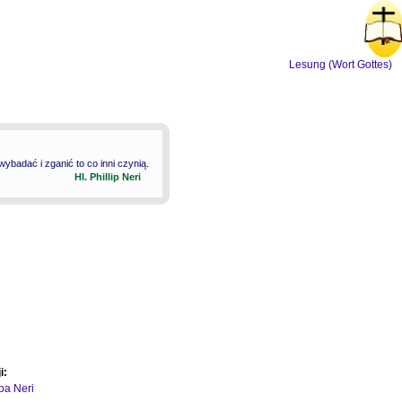
Lesung (Wort Gottes)
badać i zganić to co inni czynią.
Hl. Phillip Neri
i:
ipa Neri