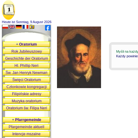
Heute ist Sonntag, 9 August 2026
+
Oratorium
Rok Jubileuszowy
Myśli na każd
Każdy powinie
Geschichte der Oratorium
Hl. Phillip Neri
Św. Jan Henryk Newman
Święci Oratorium
Członkowie kongregacji
Filipińskie adresy
Muzyka oratorium
Oratorium św. Filipa Neri
+
Pfarrgemeinde
Pfargemeinde aktuell
Intencje mszalne