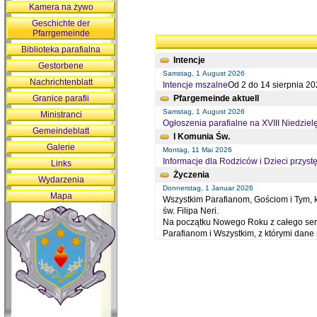
Kamera na żywo
Geschichte der
Pfarrgemeinde
Biblioteka parafialna
Intencje
Gestorbene
Samstag, 1 August 2026
Nachrichtenblatt
Intencje mszalne
Od 2 do 14 sierpnia 20
Granice parafii
Pfargemeinde aktuell
Samstag, 1 August 2026
Ministranci
Ogłoszenia parafialne na XVIII Niedziel
Gemeindeblatt
I Komunia Św.
Galerie
Montag, 11 Mai 2026
Informacje dla Rodziców i Dzieci przystę
Links
Życzenia
Wydarzenia
Donnerstag, 1 Januar 2026
Mapa
Wszystkim Parafianom, Gościom i Tym, kt
św. Filipa Neri.
Na początku Nowego Roku z całego serc
Parafianom i Wszystkim, z którymi dan