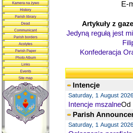
E-m
Kamera na żywo
History
Parish library
Artykuły z gaze
Dead
Communicant
Jedyną regułą jest mi
Parish borders
Fil
Acolytes
Konfederacja Ora
Parish Paper
Photo Album
Links
Events
Site map
Intencje
Saturday, 1 August 202
Intencje mszalne
Od 
Parish Announce
Saturday, 1 August 202