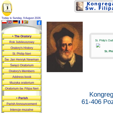
Today is Sunday, 9 August 2026
+
The Oratory
St. Philip's Da
Rok Jubileuszowy
Oratory's History
St. Ph
St. Philip Neri
Św. Jan Henryk Newman
Święci Oratorium
Oratory's Members
Address book
Muzyka oratorium
Oratorium św. Filipa Neri
Kongreg
+
Parish
61-406 Poz
Parish Announcement
Intencje mszalne