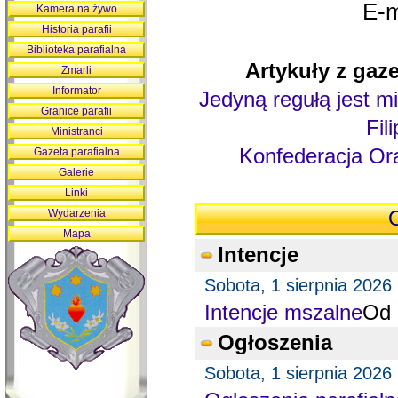
E-m
Kamera na żywo
Historia parafii
Biblioteka parafialna
Artykuły z gaze
Zmarli
Informator
Jedyną regułą jest mi
Granice parafii
Fil
Ministranci
Konfederacja Ora
Gazeta parafialna
Galerie
Linki
Wydarzenia
O
Mapa
Intencje
Sobota, 1 sierpnia 2026
Intencje mszalne
Od 
Ogłoszenia
Sobota, 1 sierpnia 2026