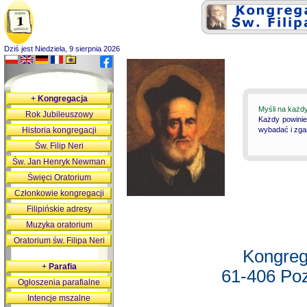
Dziś jest Niedziela, 9 sierpnia 2026
+
Kongregacja
Myśli na każd
Rok Jubileuszowy
Każdy powinie
Historia kongregacji
wybadać i zgan
Św. Filip Neri
Św. Jan Henryk Newman
Święci Oratorium
Członkowie kongregacji
Filipińskie adresy
Muzyka oratorium
Oratorium św. Filipa Neri
Kongreg
+
Parafia
61-406 Poz
Ogłoszenia parafialne
Intencje mszalne