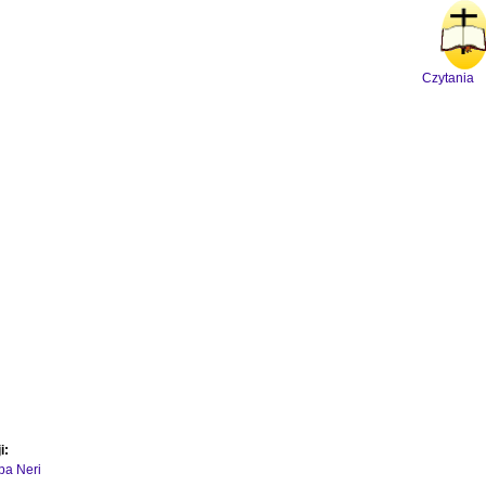
Czytania
i:
ipa Neri