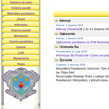
Kamera na żywo
Historia parafii
Biblioteka parafialna
Zmarli
Intencje
Informator
Sobota, 1 sierpnia 2026
Intencje mszalne
Od 2 do 14 sierpnia 20
Granice parafii
Ogłoszenia
Ministranci
Sobota, 1 sierpnia 2026
Gazeta parafialna
Ogłoszenia parafialne na XVIII Niedziel
I Komunia Św.
Galerie
Poniedziałek, 11 maja 2026
Linki
Informacje dla Rodziców i Dzieci przystę
Wydarzenia
Życzenia
Mapa
Czwartek, 1 stycznia 2026
Wszystkim Parafianom, Gościom i Tym, kt
św. Filipa Neri.
Na początku Nowego Roku z całego serc
Parafianom i Wszystkim, z którymi dan