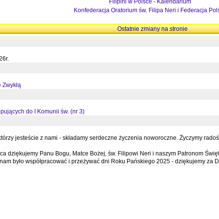
Filipini w Polsce - Kalendarium
Konfederacja Oratorium św. Filipa Neri i Federacja Pol
Ostatnie zmiany na stronie
26r.
ę Zwykłą
pujących do I Komunii św. (nr 3)
órzy jesteście z nami - składamy serdeczne życzenia noworoczne. Życzymy radości,
a dziękujemy Panu Bogu, Matce Bożej, św. Filipowi Neri i naszym Patronom Święt
e nam było współpracować i przeżywać dni Roku Pańskiego 2025 - dziękujemy za D