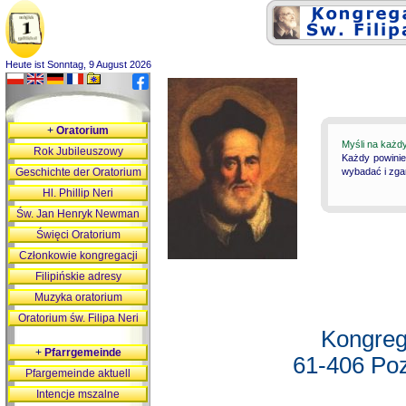
Heute ist Sonntag, 9 August 2026
+
Oratorium
Myśli na każd
Rok Jubileuszowy
Każdy powinie
Geschichte der Oratorium
wybadać i zgan
Hl. Phillip Neri
Św. Jan Henryk Newman
Święci Oratorium
Członkowie kongregacji
Filipińskie adresy
Muzyka oratorium
Oratorium św. Filipa Neri
Kongreg
+
Pfarrgemeinde
61-406 Poz
Pfargemeinde aktuell
Intencje mszalne