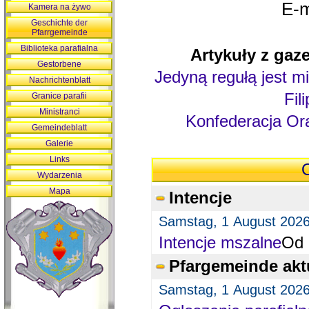
E-m
Kamera na żywo
Geschichte der
Pfarrgemeinde
Biblioteka parafialna
Artykuły z gaze
Gestorbene
Jedyną regułą jest mi
Nachrichtenblatt
Fil
Granice parafii
Ministranci
Konfederacja Ora
Gemeindeblatt
Galerie
Links
O
Wydarzenia
Mapa
Intencje
Samstag, 1 August 202
Intencje mszalne
Od 
Pfargemeinde akt
Samstag, 1 August 202