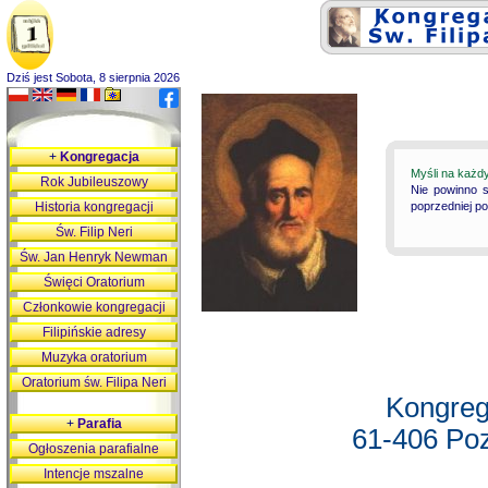
Dziś jest Sobota, 8 sierpnia 2026
+
Kongregacja
Myśli na każd
Rok Jubileuszowy
Nie powinno s
Historia kongregacji
poprzedniej p
Św. Filip Neri
Św. Jan Henryk Newman
Święci Oratorium
Członkowie kongregacji
Filipińskie adresy
Muzyka oratorium
Oratorium św. Filipa Neri
Kongreg
+
Parafia
61-406 Poz
Ogłoszenia parafialne
Intencje mszalne