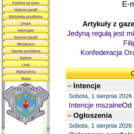
E-m
Kamera na żywo
Historia parafii
Biblioteka parafialna
Artykuły z gaze
Zmarli
Informator
Jedyną regułą jest mi
Granice parafii
Fil
Ministranci
Konfederacja Ora
Gazeta parafialna
Galerie
Linki
Wydarzenia
O
Mapa
Intencje
Sobota, 1 sierpnia 2026
Intencje mszalne
Od 
Ogłoszenia
Sobota, 1 sierpnia 2026