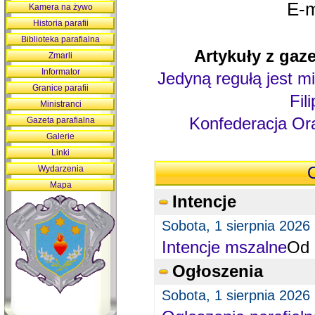
E-m
Kamera na żywo
Historia parafii
Biblioteka parafialna
Artykuły z gaze
Zmarli
Informator
Jedyną regułą jest mi
Granice parafii
Fil
Ministranci
Konfederacja Ora
Gazeta parafialna
Galerie
Linki
Wydarzenia
O
Mapa
Intencje
Sobota, 1 sierpnia 2026
Intencje mszalne
Od 
Ogłoszenia
Sobota, 1 sierpnia 2026