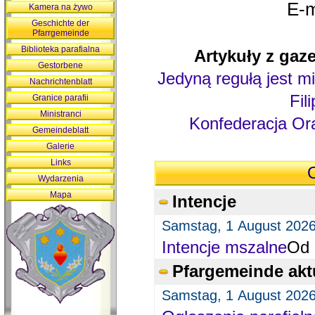
E-m
Kamera na żywo
Geschichte der
Pfarrgemeinde
Biblioteka parafialna
Artykuły z gaze
Gestorbene
Jedyną regułą jest mi
Nachrichtenblatt
Fil
Granice parafii
Ministranci
Konfederacja Ora
Gemeindeblatt
Galerie
Links
O
Wydarzenia
Mapa
Intencje
Samstag, 1 August 202
Intencje mszalne
Od 
Pfargemeinde akt
Samstag, 1 August 202