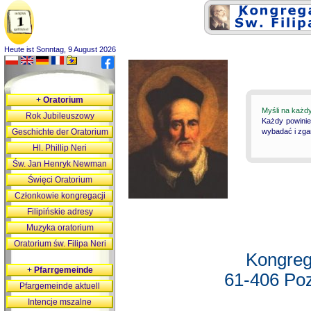
Heute ist Sonntag, 9 August 2026
+
Oratorium
Myśli na każd
Rok Jubileuszowy
Każdy powinie
Geschichte der Oratorium
wybadać i zgan
Hl. Phillip Neri
Św. Jan Henryk Newman
Święci Oratorium
Członkowie kongregacji
Filipińskie adresy
Muzyka oratorium
Oratorium św. Filipa Neri
Kongreg
+
Pfarrgemeinde
61-406 Poz
Pfargemeinde aktuell
Intencje mszalne