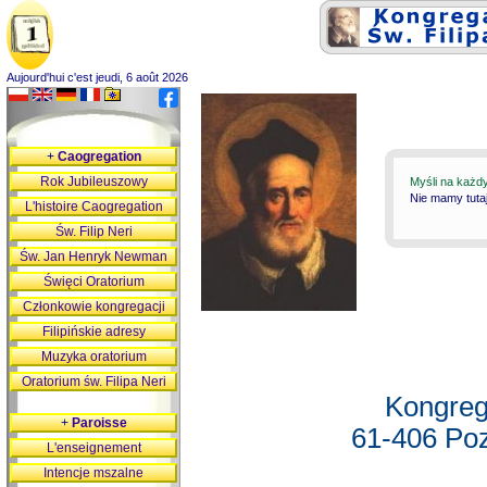
Aujourd'hui c'est jeudi, 6 août 2026
+
Caogregation
Rok Jubileuszowy
Myśli na każd
Nie mamy tutaj
L'histoire Caogregation
Św. Filip Neri
Św. Jan Henryk Newman
Święci Oratorium
Członkowie kongregacji
Filipińskie adresy
Muzyka oratorium
Oratorium św. Filipa Neri
Kongreg
+
Paroisse
61-406 Poz
L'enseignement
Intencje mszalne