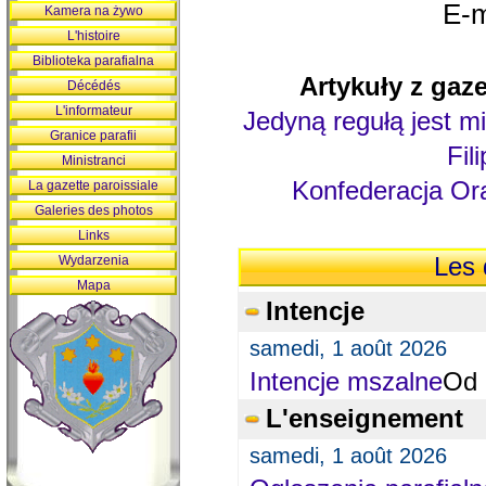
E-m
Kamera na żywo
L'histoire
Biblioteka parafialna
Artykuły z gaze
Décédés
L'informateur
Jedyną regułą jest mi
Granice parafii
Fil
Ministranci
Konfederacja Ora
La gazette paroissiale
Galeries des photos
Links
Wydarzenia
Les 
Mapa
Intencje
samedi, 1 août 2026
Intencje mszalne
Od 
L'enseignement
samedi, 1 août 2026