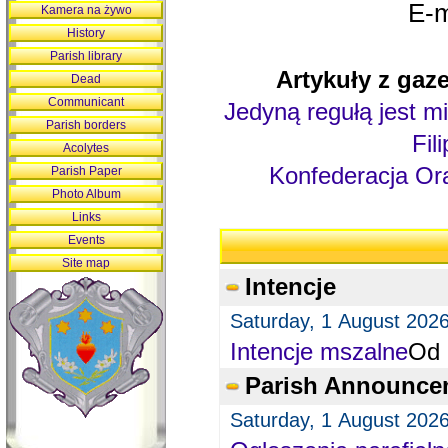
E-m
Kamera na żywo
History
Parish library
Artykuły z gaze
Dead
Communicant
Jedyną regułą jest mi
Parish borders
Fil
Acolytes
Konfederacja Ora
Parish Paper
Photo Album
Links
Events
Site map
Intencje
Saturday, 1 August 202
Intencje mszalne
Od 
Parish Announce
Saturday, 1 August 202