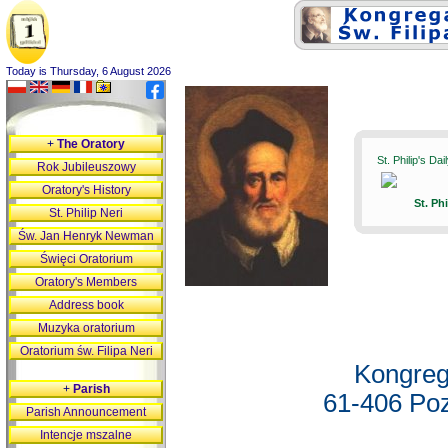
Today is Thursday, 6 August 2026
+
The Oratory
St. Philip's Da
Rok Jubileuszowy
Oratory's History
St. Ph
St. Philip Neri
Św. Jan Henryk Newman
Święci Oratorium
Oratory's Members
Address book
Muzyka oratorium
Oratorium św. Filipa Neri
Kongreg
+
Parish
61-406 Poz
Parish Announcement
Intencje mszalne