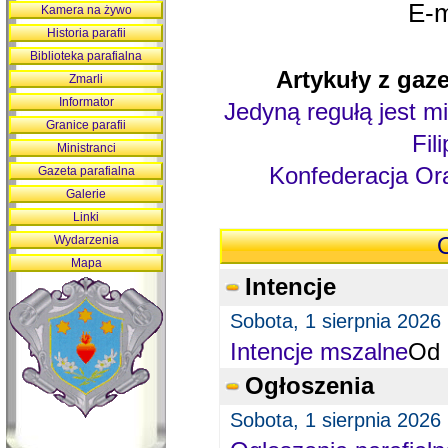
E-m
Kamera na żywo
Historia parafii
Biblioteka parafialna
Artykuły z gaze
Zmarli
Informator
Jedyną regułą jest mi
Granice parafii
Fil
Ministranci
Konfederacja Ora
Gazeta parafialna
Galerie
Linki
Wydarzenia
O
Mapa
Intencje
Sobota, 1 sierpnia 2026
Intencje mszalne
Od 
Ogłoszenia
Sobota, 1 sierpnia 2026