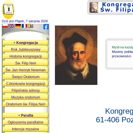
Dziś jest Piątek, 7 sierpnia 2026
+
Kongregacja
Myśli na każd
Rok Jubileuszowy
Musimy pokład
Historia kongregacji
przeciwności.
Św. Filip Neri
Św. Jan Henryk Newman
Święci Oratorium
Członkowie kongregacji
Filipińskie adresy
Muzyka oratorium
Oratorium św. Filipa Neri
Kongreg
+
Parafia
61-406 Poz
Ogłoszenia parafialne
Intencje mszalne