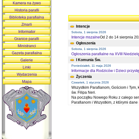
Kamera na żywo
Historia parafii
Biblioteka parafialna
Zmarli
Intencje
Informator
Sobota, 1 sierpnia 2026
Intencje mszalne
Od 2 do 14 sierpnia 20
Granice parafii
Ogłoszenia
Ministranci
Sobota, 1 sierpnia 2026
Gazeta parafialna
Ogłoszenia parafialne na XVIII Niedziel
I Komunia Św.
Galerie
Poniedziałek, 11 maja 2026
Linki
Informacje dla Rodziców i Dzieci przystę
Wydarzenia
Życzenia
Mapa
Czwartek, 1 stycznia 2026
Wszystkim Parafianom, Gościom i Tym, kt
św. Filipa Neri.
Na początku Nowego Roku z całego serc
Parafianom i Wszystkim, z którymi dan