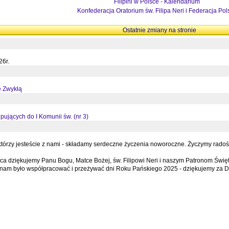
Filipini w Polsce - Kalendarium
Konfederacja Oratorium św. Filipa Neri i Federacja Pol
Ostatnie zmiany na stronie
26r.
ę Zwykłą
pujących do I Komunii św. (nr 3)
órzy jesteście z nami - składamy serdeczne życzenia noworoczne. Życzymy radości,
a dziękujemy Panu Bogu, Matce Bożej, św. Filipowi Neri i naszym Patronom Święt
e nam było współpracować i przeżywać dni Roku Pańskiego 2025 - dziękujemy za D