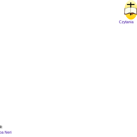
Czytania
i:
ipa Neri