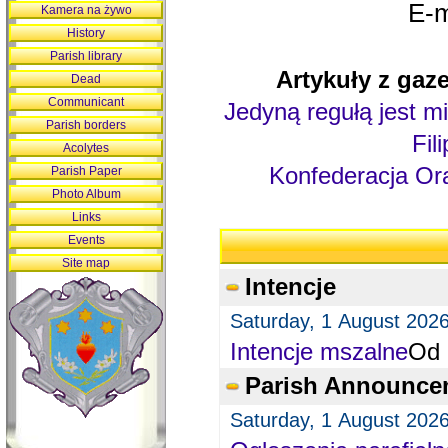
E-m
Kamera na żywo
History
Parish library
Artykuły z gaze
Dead
Communicant
Jedyną regułą jest mi
Parish borders
Fil
Acolytes
Konfederacja Ora
Parish Paper
Photo Album
Links
Events
Site map
Intencje
Saturday, 1 August 202
Intencje mszalne
Od 
Parish Announce
Saturday, 1 August 202