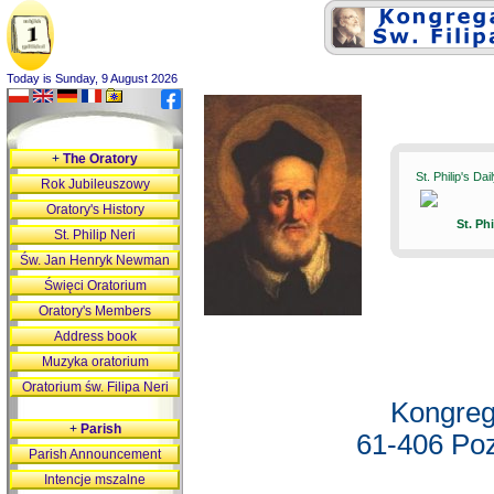
Today is Sunday, 9 August 2026
+
The Oratory
St. Philip's Da
Rok Jubileuszowy
Oratory's History
St. Ph
St. Philip Neri
Św. Jan Henryk Newman
Święci Oratorium
Oratory's Members
Address book
Muzyka oratorium
Oratorium św. Filipa Neri
Kongreg
+
Parish
61-406 Poz
Parish Announcement
Intencje mszalne