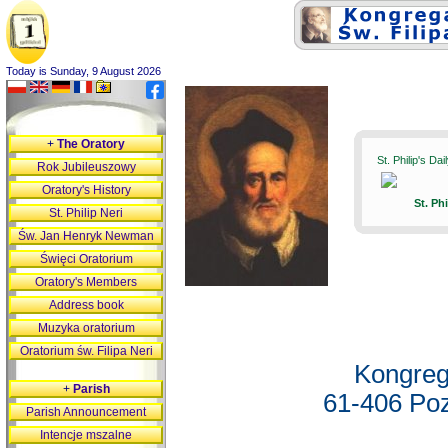
Today is Sunday, 9 August 2026
+
The Oratory
St. Philip's Da
Rok Jubileuszowy
Oratory's History
St. Ph
St. Philip Neri
Św. Jan Henryk Newman
Święci Oratorium
Oratory's Members
Address book
Muzyka oratorium
Oratorium św. Filipa Neri
Kongreg
+
Parish
61-406 Poz
Parish Announcement
Intencje mszalne