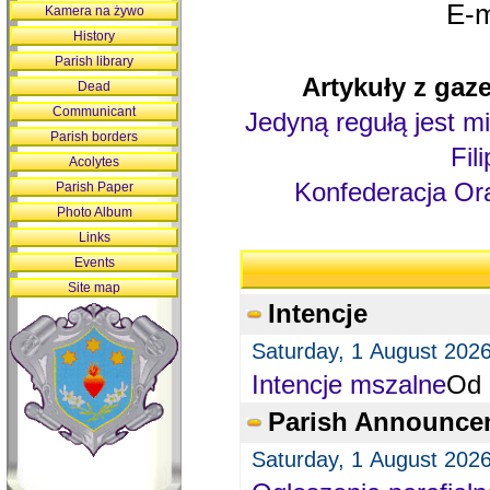
E-m
Kamera na żywo
History
Parish library
Artykuły z gaze
Dead
Communicant
Jedyną regułą jest mi
Parish borders
Fil
Acolytes
Konfederacja Ora
Parish Paper
Photo Album
Links
Events
Site map
Intencje
Saturday, 1 August 202
Intencje mszalne
Od 
Parish Announce
Saturday, 1 August 202